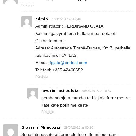
Përgjigju
admin
16/11/2017 at 17:46
Administrator : FERDINAND GJATA
Kaloni nga zyrat tona te flasim per detajet.
GJithe te mirat!
Adresa: Autostrada Tiranë-Durrës, Km 7, perballe
fabrikes miellit ATLAS
E-mail:
fgjata@endriol.com
Telefoni: +355 42406652
Përgjigju
lavdrim laci bulqiz
06/02/2018 at 18:37
pershendetje a mundet te blej nje furre me tre
kate kate polin me keste
Përgjigju
Giovanni Minicozzi
29/04/2020 at 00:10
Sono interessato al forno elettrico. Se mi puo dare