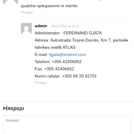
qualche spiegazione in merito.
Përgjigju
admin
08/12/2020 at 19:11
Administrator : FERDINAND GJATA
Adresa: Autostrada Tiranë-Durrës, Km 7, perballe
fabrikes miellit ATLAS
E-mail:
fgjata@endriol.com
Telefoni: +355 42406652
Fax: +355 42406652
Numri celular: +355 68 20 62701
Përgjigju
PËRGJIGJU