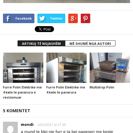
Facebook
Twitter
ARTIKUJ TË NGJASHËM
MË SHUMË NGA AUTORI
Furre Polin Elektrike me
Furre Polin Elektrike me
Multidrop Polin
4 kate te pavarura e
4 kate te pavarura
revizionuar
5 KOMENTET
mondi
16/11/2017 at 17:38
a mund te blej nje furr e ta bej pagesen me keste