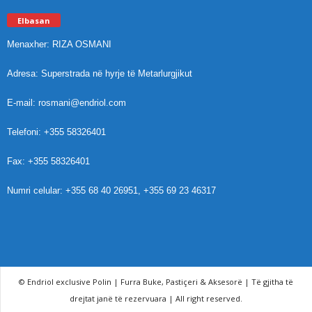
Elbasan
Menaxher: RIZA OSMANI
Adresa: Superstrada në hyrje të Metarlurgjikut
E-mail: rosmani@endriol.com
Telefoni: +355 58326401
Fax: +355 58326401
Numri celular: +355 68 40 26951, +355 69 23 46317
© Endriol exclusive Polin | Furra Buke, Pastiçeri & Aksesorë | Të gjitha të
drejtat janë të rezervuara | All right reserved.