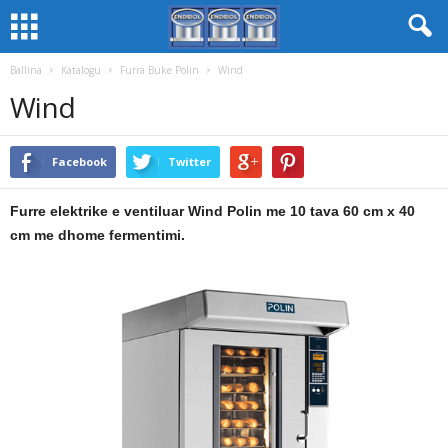
Ballina
Katalogu
Furra Buke Polin
Wind
Wind
Facebook
Twitter
Furre elektrike e ventiluar Wind Polin me 10 tava 60 cm x 40
cm me dhome fermentimi.