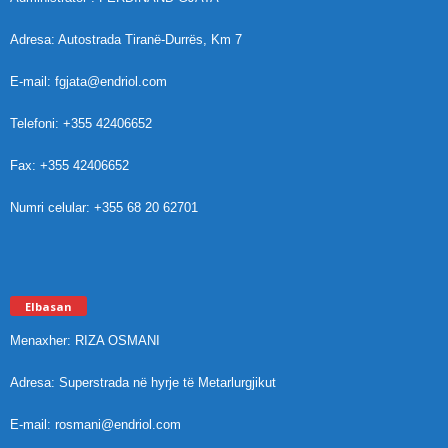
Adresa: Autostrada Tiranë-Durrës, Km 7
E-mail: fgjata@endriol.com
Telefoni: +355 42406652
Fax: +355 42406652
Numri celular: +355 68 20 62701
Elbasan
Menaxher: RIZA OSMANI
Adresa: Superstrada në hyrje të Metarlurgjikut
E-mail: rosmani@endriol.com