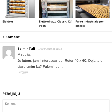
Elektros
Elettrodrago Classic 124
Furre industriale per
Polin
biskota
1 Koment
Saimir Tali
14/08/2019 at 11:18
Miredita,
Ju lutem, jam i interesuar per Rotor 40 x 60. Doja te di
cfare cmim ka? Faleminderit
Përgjigju
PËRGJIGJU