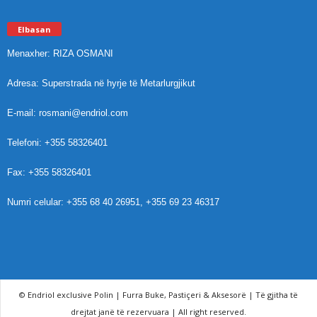
Elbasan
Menaxher: RIZA OSMANI
Adresa: Superstrada në hyrje të Metarlurgjikut
E-mail: rosmani@endriol.com
Telefoni: +355 58326401
Fax: +355 58326401
Numri celular: +355 68 40 26951, +355 69 23 46317
© Endriol exclusive Polin | Furra Buke, Pastiçeri & Aksesorë | Të gjitha të
drejtat janë të rezervuara | All right reserved.