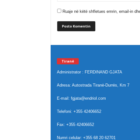
Ruaje në këtë shfletues emrin, email-in dhe
Tiranë
Administrator : FERDINAND GJATA
Adresa: Autostrada Tiranë-Durrës, Km 7
E-mail: fgjata@endriol.com
Telefoni: +355 42406652
Fax: +355 42406652
Numri celular: +355 68 20 62701