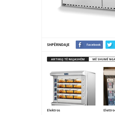
SHPËRNDAJE
Facebook
ARTIKUJ TË NGJASHËM
MË SHUMË NGA
Elektros
Elettro