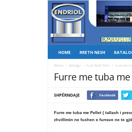
HOME
RRETH NESH
KATALO
Ballina
Katalogu
Furra Buke Polin
Furre me tu
Furre me tuba me 
SHPËRNDAJE
Facebook
Furre me tuba me Pellet ( tallash i pres
zhvillimin ne fushen e furrave ne te 