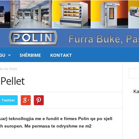
GU
SHËRBIME
KONTAKT
ba me Pellet
Pellet
Ka
Twitter
uar) teknollogjia me e fundit e firmes Polin qe po sjell
gjith europen. Me permasa te ndryshme ne m2