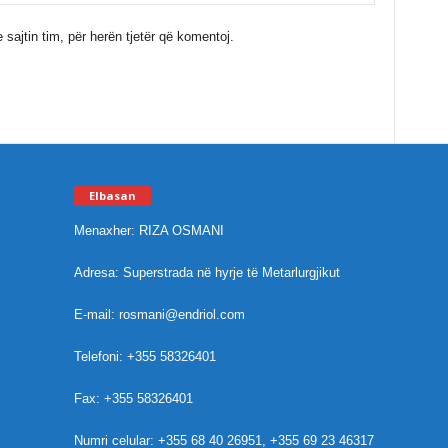
 sajtin tim, për herën tjetër që komentoj.
Elbasan
Menaxher: RIZA OSMANI
Adresa: Superstrada në hyrje të Metarlurgjikut
E-mail: rosmani@endriol.com
Telefoni: +355 58326401
Fax: +355 58326401
Numri celular: +355 68 40 26951, +355 69 23 46317