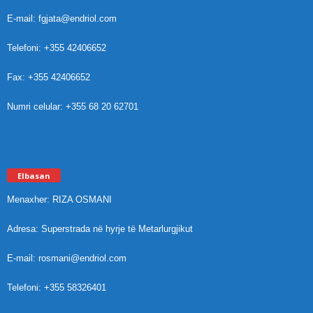
E-mail: fgjata@endriol.com
Telefoni: +355 42406652
Fax: +355 42406652
Numri celular: +355 68 20 62701
Elbasan
Menaxher: RIZA OSMANI
Adresa: Superstrada në hyrje të Metarlurgjikut
E-mail: rosmani@endriol.com
Telefoni: +355 58326401