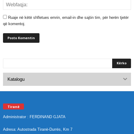
Ruaje në këtë shfletues emrin, email-in dhe sajtin tim, për herën tjetër
që komentoj.
Katalogu
Tiranë
Administrator : FERDINAND GJATA
Adresa: Autostrada Tiranë-Durrës, Km 7