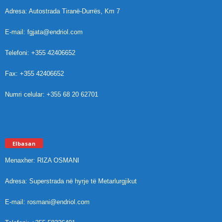
Adresa: Autostrada Tiranë-Durrës, Km 7
E-mail: fgjata@endriol.com
Telefoni: +355 42406652
Fax: +355 42406652
Numri celular: +355 68 20 62701
Elbasan
Menaxher: RIZA OSMANI
Adresa: Superstrada në hyrje të Metarlurgjikut
E-mail: rosmani@endriol.com